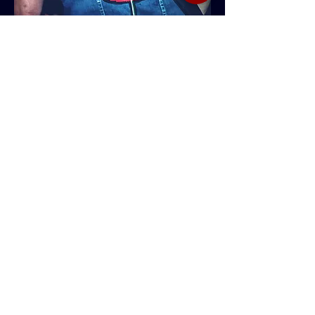
Converse com a
gente!
Nome
Email
Insira uma mensagem
Enviar
Presskit Khris 'N Rocks (2024)