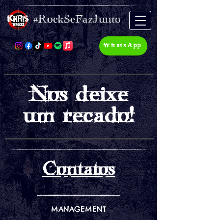
#RockSeFazJunto
WhatsApp
Nos deixe
um recado!
Contatos
MANAGEMENT