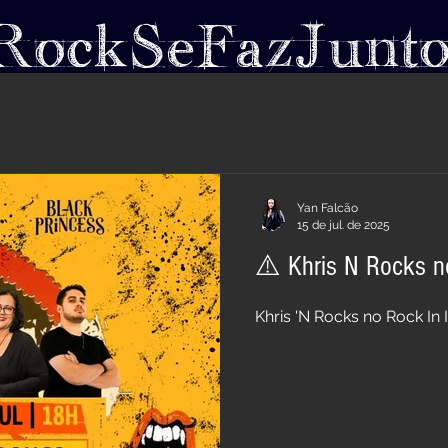
RockSeFazJunt
ENTOS REALIZADOS
DISCOGRAFIA
B
Yan Falcão
15 de jul. de 2025
⚠️ Khris N Rocks no
Khris 'N Rocks no Rock In I