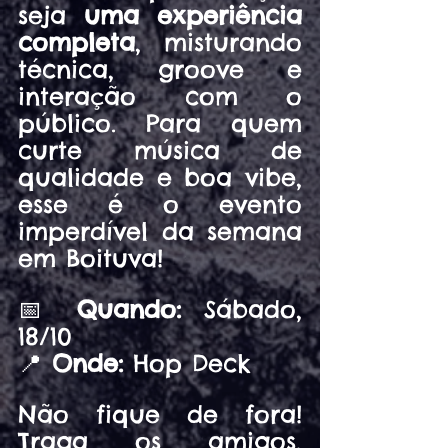
seja 
uma experiência 
completa
, misturando 
técnica, groove e 
interação com o 
público. Para quem 
curte música de 
qualidade e boa vibe, 
esse é o evento 
imperdível da semana 
em Boituva!
📅 
Quando:
 Sábado, 
18/10
📍 
Onde:
 Hop Deck
Não fique de fora! 
Traga os amigos, 