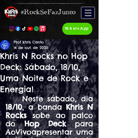
#RockSeFazJunto
WhatsApp
Prof khris Canto
14 de out. de 2025
Khris N Rocks no Hop
Deck: Sábado, 18/10,
Uma Noite de Rock e
Energia!
Neste sábado, dia 
18/10
, a banda 
Khris N 
Rocks
 sobe ao palco 
do 
Hop Deck
 para 
AoVivoapresentar uma 